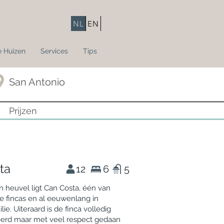
NL
EN
 Huizen
Services
Tips
San Antonio
Prijzen
ta
12
6
5
 heuvel ligt Can Costa, één van
te fincas en al eeuwenlang in
lie. Uiteraard is de finca volledig
erd maar met veel respect gedaan