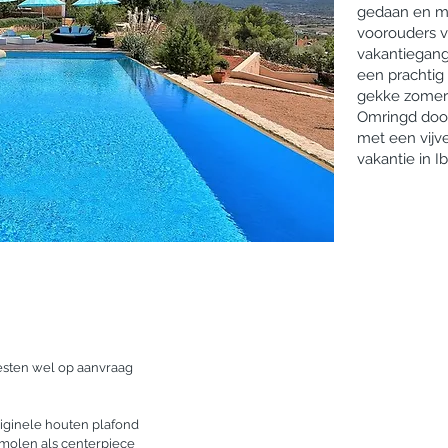
gedaan en m
voorouders v
vakantiegange
een prachtig
gekke zomer
Omringd door
met een vijv
vakantie in Ib
eesten wel op aanvraag

ginele houten plafond

len als centerpiece
