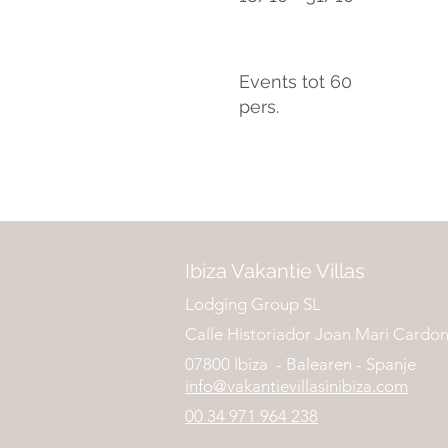
Events tot 60
pers.
Ibiza Vakantie Villas
Lodging Group SL
Calle Historiador Joan Mari Cardon
07800 Ibiza - Balearen - Spanje
info@vakantievillasinibiza.co
m
00 34 971 964 238