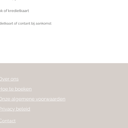
k of kredietkaart
edietkaart of contant bij aankomst
Over ons
Hoe te boeken
Onze algemene voorwaarden
Privacy beleid
Contact