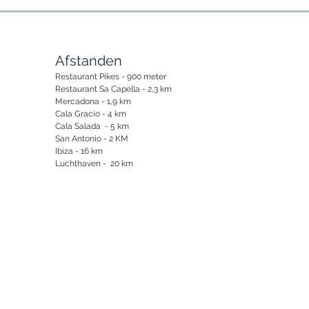
Afstanden
Restaurant Pikes - 900 meter

Restaurant Sa Capella - 2,3 km

Mercadona - 1,9 km

Cala Gracio - 4 km

Cala Salada  - 5 km

San Antonio - 2 KM

Ibiza - 16 km

Luchthaven -  20 km