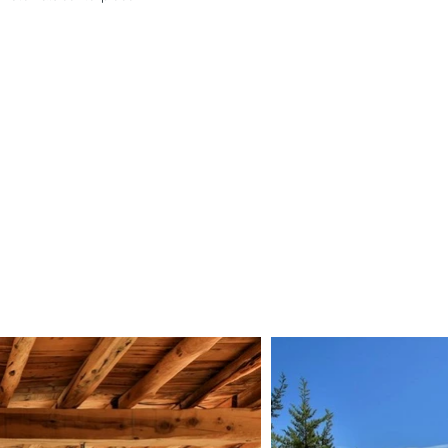
 uitzicht over de velden

rs, barbecue

gelegenheid voor 10 auto’s