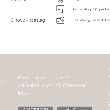
Aanbetaling : 35% per ban
€ 3000,- toeslag
Restbetaling : per bank, kr
Download onze gratis App
a 7
vol leuke tips en informatie over
Ibiza