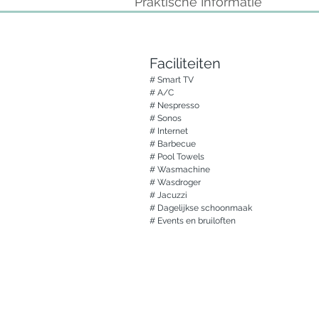
Praktische Informatie
Faciliteiten
# Smart TV

# A/C

# Nespresso 

# Sonos

# Internet

# Barbecue

# Pool Towels

# Wasmachine

# Wasdroger

# Jacuzzi

# Dagelijkse schoonmaak

# Events en bruiloften