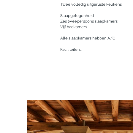
Twee volledig uitgeruste keukens

Slaapgelegenheid

Zes tweepersoons slaapkamers

Vijf badkamers

Alle slaapkamers hebben A/C

Faciliteiten

•Smart TV

•Wi-Fi en een intern data netwerk

•Sonos muziek systeem

•Alarm systeem

•Drie kluizen

•Dagelijkse schoonmaak

Exterieur

Groot zwembad van 14 bij 6 meter

Zonneterras met ligbedden met een mooi
Drie grote lounge ruimten

Twee volledig ingerichte zomer eetkame
Automatische toegangspoort en parkeer