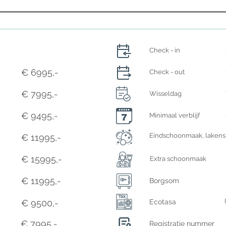
Check - in
€ 6995,-
Check - out
€ 7995,-
Wisseldag
€ 9495,-
Minimaal verblijf
Eindschoonmaak, lakens 
€ 11995,-
€ 15995,-
Extra schoonmaak
€ 11995,-
Borgsom
€ 9500,-
Ecotasa
€ 7995,-
Registratie nummer