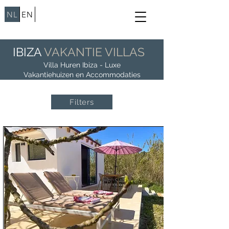
NL
EN
IBIZA
VAKANTIE VILLAS
Villa Huren Ibiza - Luxe
Vakantiehuizen en Accommodaties
Filters