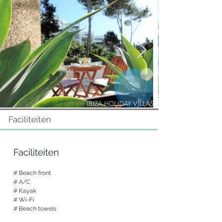
Exterieur

Een terras met eettafel en ligstoelen

Een dakterras met prachtig uitzicht op zee 
en ligbedden

Een parkeerplaats aan huis

Een kayak om heerlijk de baai mee te 
verkennen.
Faciliteiten
Faciliteiten
# Beach front

# A/C

# Kayak

# Wi-Fi

# Beach towels