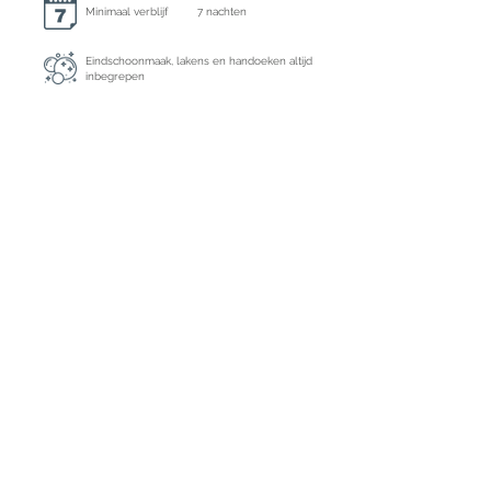
Minimaal verblijf
7 nachten
Eindschoonmaak, lakens en handoeken altijd
inbegrepen
Extra schoonmaak
Op aanvraag
Borgsom
€ 750,- te voldoen per bank
Ecotasa
Inclusief
Registratie nummer
ET-0774-E
Aanbetaling : 35% per bank of kredietkaart
Restbetaling : per bank, kredietkaart of
contant bij aankomst