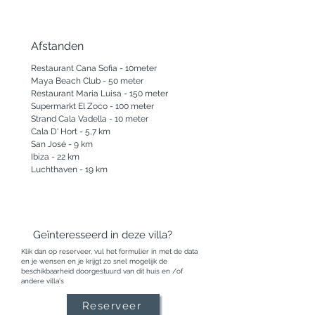
Afstanden
Restaurant Cana Sofia - 10meter

Maya Beach Club - 50 meter

Restaurant Maria Luisa - 150 meter

Supermarkt El Zoco - 100 meter

Strand Cala Vadella - 10 meter 

Cala D' Hort - 5,7 km

San José - 9 km

Ibiza - 22 km

Luchthaven - 19 km
Geïnteresseerd in deze villa?
Klik dan op reserveer, vul het formulier in met de data
en je wensen en je krijgt zo snel mogelijk de
beschikbaarheid doorgestuurd van dit huis en /of
andere villa's
Reserveer