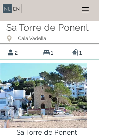
NL
EN
Sa Torre de Ponent
Cala Vadella
2
1
1
Sa Torre de Ponent