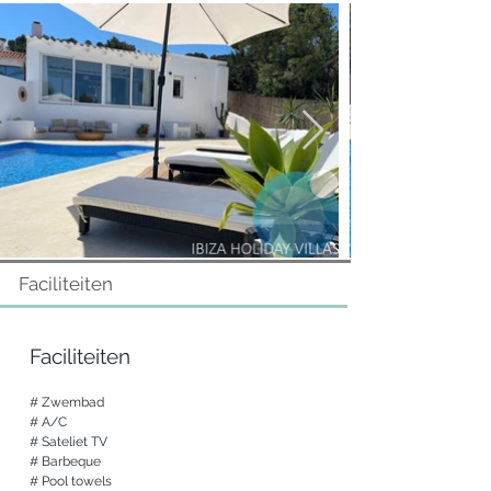
Tweepersoons slaapkamer met twee 
eenpersoonsbedden en een eigen 
badkamer

Exterieur

Volledig omheind terras met zwembad en 
ligbedden

Dakterras met chill out en uitzicht op zee

Eetgedeelte met barbecue
Faciliteiten
Faciliteiten
# Zwembad

# A/C

# Sateliet TV

# Barbeque

# Pool towels
