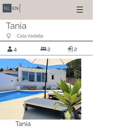
NL
EN
Tania
Cala Vadella
4
2
2
Tania