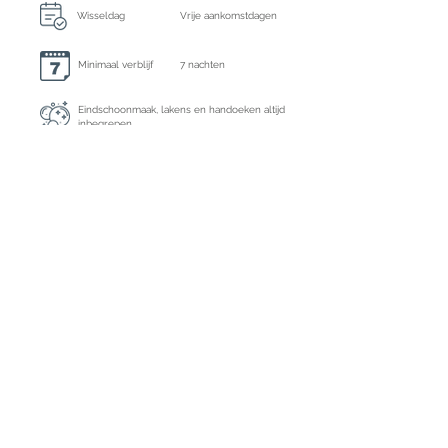
Wisseldag
Vrije aankomstdagen
Minimaal verblijf
7 nachten
Eindschoonmaak, lakens en handoeken altijd
inbegrepen
Extra schoonmaak
Op Aanvraag
Borgsom
€ 750,- te voldoen per bank
Ecotasa
Exclusief € 2,20 per
dag pp > 16 jaar
Registratie nummer
ET-0711-E
Aanbetaling : 35% per bank of kredietkaart
Restbetaling : per bank, kredietkaart of
contant bij aankomst