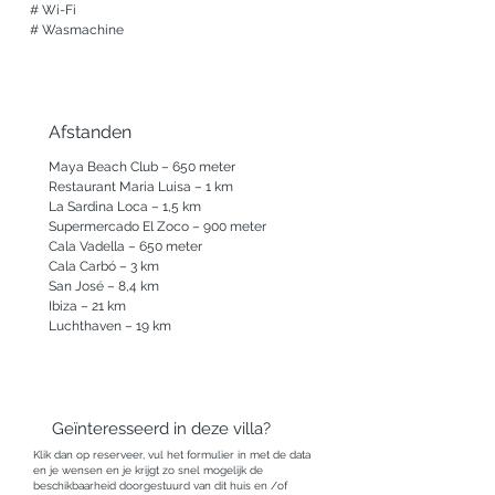
# Wi-Fi

# Wasmachine
Afstanden
Maya Beach Club – 650 meter

Restaurant Maria Luisa – 1 km

La Sardina Loca – 1,5 km

Supermercado El Zoco – 900 meter

Cala Vadella – 650 meter

Cala Carbó – 3 km

San José – 8,4 km

Ibiza – 21 km

Luchthaven – 19 km
Geïnteresseerd in deze villa?
Klik dan op reserveer, vul het formulier in met de data
en je wensen en je krijgt zo snel mogelijk de
beschikbaarheid doorgestuurd van dit huis en /of