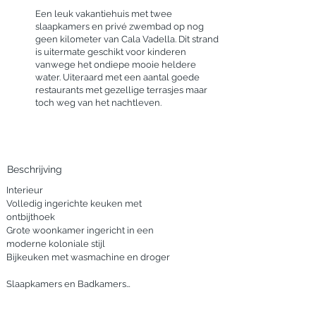
Een leuk vakantiehuis met twee
slaapkamers en privé zwembad op nog
geen kilometer van Cala Vadella. Dit strand
is uitermate geschikt voor kinderen
vanwege het ondiepe mooie heldere
water. Uiteraard met een aantal goede
restaurants met gezellige terrasjes maar
toch weg van het nachtleven.
Beschrijving
Interieur

Volledig ingerichte keuken met 
ontbijthoek

Grote woonkamer ingericht in een 
moderne koloniale stijl

Bijkeuken met wasmachine en droger

Slaapkamers en Badkamers

Tweepersoons slaapkamer met eigen 
badkamer
