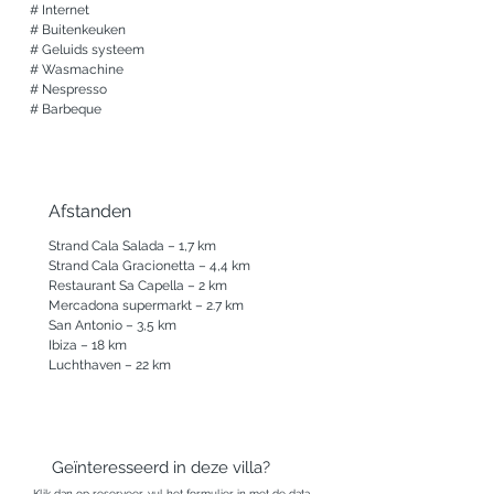
# Internet

# Buitenkeuken

# Geluids systeem

# Wasmachine

# Nespresso

# Barbeque
Afstanden
Strand Cala Salada – 1,7 km

Strand Cala Gracionetta – 4,4 km

Restaurant Sa Capella – 2 km 

Mercadona supermarkt – 2.7 km

San Antonio – 3,5 km

Ibiza – 18 km

Luchthaven – 22 km
Geïnteresseerd in deze villa?
Klik dan op reserveer, vul het formulier in met de data