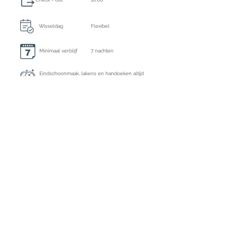
Wisseldag
Flexibel
Minimaal verblijf
7 nachten
Eindschoonmaak, lakens en handoeken altijd
inbegrepen
Extra schoonmaak
Midweek
Borgsom
€ 3000,- te voldoen per bank
Ecotasa
Exclusief € 2,20 per
dag pp > 16 jaar
Registratie nummer
ETV-1274-E
Aanbetaling : 50% per bank of kredietkaart