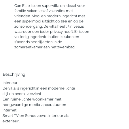
Can Ellie is een supervilla en ideaal voor
familie vakanties of vakanties met
vrienden. Mooi en modern ingericht met
een supermooi uitzicht op zee en op de
zonsondergang. De villa heeft 3 niveaus
waardoor een ieder privacy heeft. Er is een
volledig ingerichte buiten keuken en
s'avonds heerlijk eten in de
zomereetkamer aan het zwembad.
Beschrijving
Interieur

De villa is ingericht in een moderne lichte 
stijl en overal zeezicht

Een ruime lichte woonkamer met 
hoogwaardige media-apparatuur en 
internet

Smart TV en Sonos zowel interieur als 
exterieur

Grote eettafel voor 12 personen
