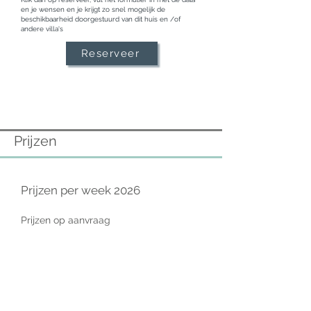
houten plafond en zitgelegenheid

en je wensen en je krijgt zo snel mogelijk de
Volgroeide Mediterraanse tuin en 
beschikbaarheid doorgestuurd van dit huis en /of
andere villa's
boomgaarden met een verscheidenheid 
aan fruitbomen

Reserveer
Volledig omheind met automatische 
toegangspoort en oprijlaan

Parkeergelegenheid voor 10 auto's
Prijzen
Prijzen per week 2026
Prijzen op aanvraag