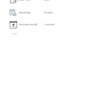
Wisseldag
Flexibel
Minimaal verblijf
7 nachten
Eindschoonmaak, lakens en handoeken altijd
inbegrepen
Extra schoonmaak
Dagelijkse schoonmaak
Borgsom
€ 4500,- te voldoen per bank
Ecotasa
Inclusief
Registratie nummer
ETV-2074-E
Aanbetaling : 35% per bank of kredietkaart
Restbetaling : per bank of kredietkaart 35