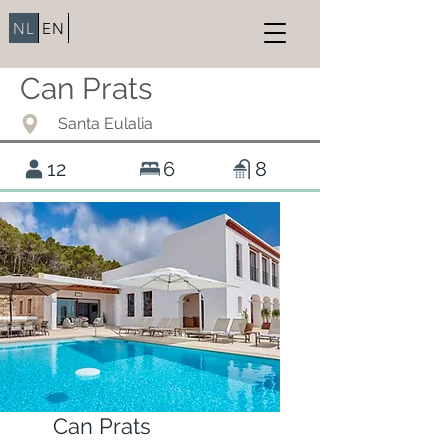
NL
EN
Can Prats
Santa Eulalia
12
6
8
Can Prats