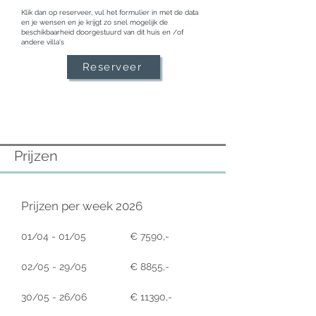
Klik dan op reserveer, vul het formulier in met de data
en je wensen en je krijgt zo snel mogelijk de
beschikbaarheid doorgestuurd van dit huis en /of
andere villa's
Reserveer
Prijzen
Prijzen per week 2026
01/04 - 01/05
€ 7590,-
02/05 - 29/05
€ 8855,-
30/05 - 26/06
€ 11390,-