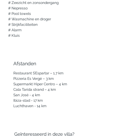
# Zeezicht en zonsondergang

# Nepresso

# Pool towels

# Wasmachine en droger

# Strijkfaciliteiten

# Alarm

# Kluis
Afstanden
Restaurant S’Espartar – 1,7 km

Pizzeria Es Vergé – 3 km

Supermarkt Hiper Centro – 4 km

Cala Tarida strand – 4 km

San José - 4 km

Ibiza-stad - 17 km

Luchthaven - 14 km
Geïnteresseerd in deze villa?