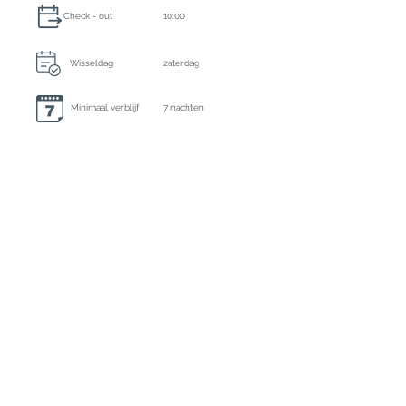
Check - out
10:00
Wisseldag
zaterdag
Minimaal verblijf
7 nachten
Eindschoonmaak, lakens en handoeken altijd
inbegrepen
Extra schoonmaak
Midweek schoonmaak
Borgsom
€ 5000,- te voldoen per bank
Ecotasa
Inclusief
Registratie nummer
ET-0458-E
Aanbetaling : 50% per bank of kredietkaart