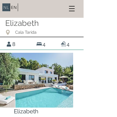
NL
EN
Elizabeth
Cala Tarida
8
4
4
Elizabeth