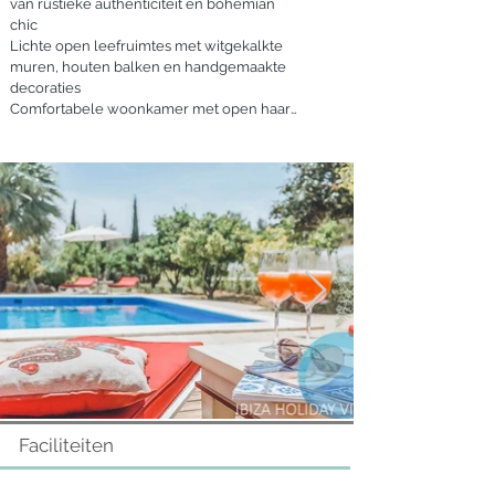
van rustieke authenticiteit en bohemian 
chic

Lichte open leefruimtes met witgekalkte 
muren, houten balken en handgemaakte 
decoraties

Comfortabele woonkamer met open haard 
en meerdere zithoeken

Aparte tv-kamer met groot scherm, Netflix 
en internettoegang

Volledig uitgeruste keuken met 
hoogwaardige apparatuur, traditionele 
lemen oven en directe toegang tot het 
terras

Binnenstudio voor yoga met houten vloer 
en vloerverwarming voor de koelere 
maanden

Snel Wi-Fi, airconditioning en centrale 
verwarming in alle hoofdruimtes

Slaapkamers en Badkamers

Zes prachtig ingerichte 
Faciliteiten
tweepersoonskamers met natuurlijke 
materialen en warme, bohemian details

Drie moderne badkamers in het hoofdhuis 