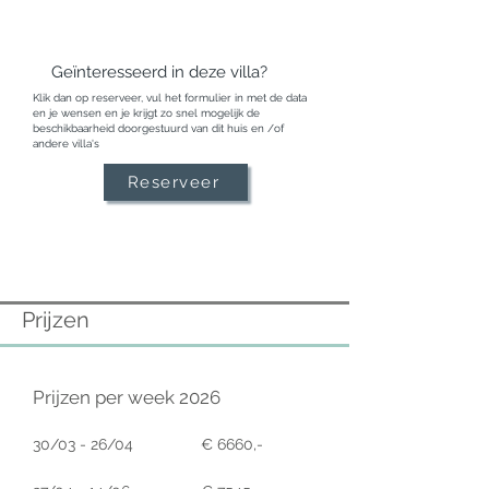
sterren

Houten yogadeck voor buitenlessen in de 
zomer

Pingpongtafel, trampoline en 
Geïnteresseerd in deze villa?
kinderspeelhoek

Klik dan op reserveer, vul het formulier in met de data
Weelderige mediterrane tuinen met 
en je wensen en je krijgt zo snel mogelijk de
fruitbomen en geurige kruiden

beschikbaarheid doorgestuurd van dit huis en /of
Afgesloten oprit met parkeerplaats voor 
andere villa's
meerdere auto’s
Reserveer
Prijzen
Prijzen per week 2026
30/03 - 26/04
€ 6660,-