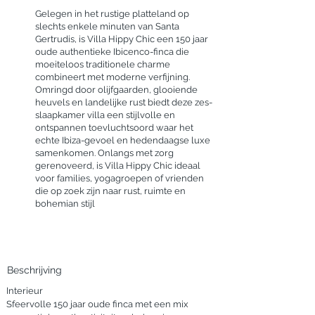
Gelegen in het rustige platteland op
slechts enkele minuten van Santa
Gertrudis, is Villa Hippy Chic een 150 jaar
oude authentieke Ibicenco-finca die
moeiteloos traditionele charme
combineert met moderne verfijning.
Omringd door olijfgaarden, glooiende
heuvels en landelijke rust biedt deze zes-
slaapkamer villa een stijlvolle en
ontspannen toevluchtsoord waar het
echte Ibiza-gevoel en hedendaagse luxe
samenkomen. Onlangs met zorg
gerenoveerd, is Villa Hippy Chic ideaal
voor families, yogagroepen of vrienden
die op zoek zijn naar rust, ruimte en
bohemian stijl
Beschrijving
Interieur

Sfeervolle 150 jaar oude finca met een mix 