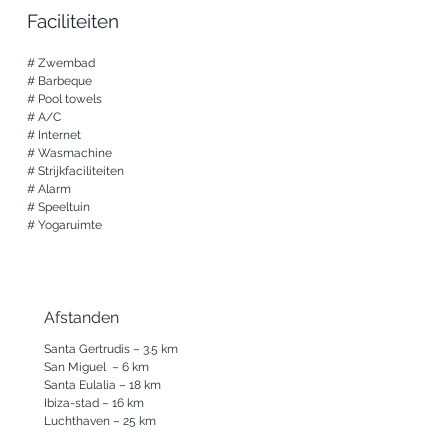
en een extra badkamer in het 
Faciliteiten
gastenverblijf

Alle slaapkamers voorzien van 
# Zwembad

airconditioning, verwarming, hoogwaardig 
# Barbeque

beddengoed en voldoende kastruimte

# Pool towels

Badkamers met inloopdouches, 
# A/C

haardrogers en zachte handdoeken

# Internet

Perfect ingedeeld voor families of groepen 
# Wasmachine 

— met privacy voor iedereen en 
# Strijkfaciliteiten

gemeenschappelijke ruimtes om samen te 
# Alarm

komen

# Speeltuin

# Yogaruimte
Buitenruimte

Uitgestrekt privéterrein omringd door 
olijfgaarden, boomgaarden en een 
prachtig uitzicht op de heuvels

Verfrissend zwembad met ligbedden, 
Afstanden
daybeds en schaduwrijke chill-out zones

Santa Gertrudis – 3.5 km

Overdekte eetruimte met barbecue en 
San Miguel  – 6 km

traditionele lemen oven – ideaal voor 
Santa Eulalia – 18 km

diners in de buitenlucht

Ibiza-stad – 16 km

Diverse terrassen perfect voor yoga bij 
Luchthaven – 25 km
zonsopkomst of ontspannen onder de 