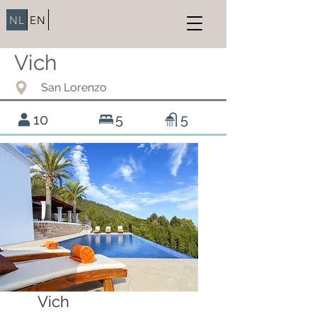
NL
EN
Vich
San Lorenzo
10
5
5
Vich