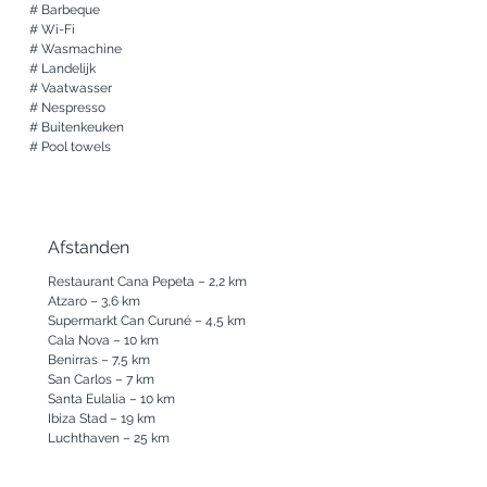
# Barbeque

# Wi-Fi               

# Wasmachine     

# Landelijk           

# Vaatwasser

# Nespresso

# Buitenkeuken

# Pool towels
Afstanden
Restaurant Cana Pepeta – 2,2 km

Atzaro – 3,6 km

Supermarkt Can Curuné – 4,5 km

Cala Nova – 10 km

Benirras – 7,5 km

San Carlos – 7 km

Santa Eulalia – 10 km

Ibiza Stad – 19 km

Luchthaven – 25 km