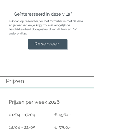
Geïnteresseerd in deze villa?
Klik dan op reserveer, vul het formulier in met de data
en je wensen en je krijgt zo snel mogelijk de
beschikbaarheid doorgestuurd van dit huis en /of
andere villa's
Reserveer
Prijzen
Prijzen per week 2026
01/04 - 17/04
€ 4560,-
18/04 - 22/05
€ 5760,-