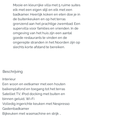
Mooie en kleurrijke villa met 5 ruime suites
elk met een eigen stijl en elk met een
badkamer. Heerlijk koken en eten doe je in
de buitenkeuken en op het terras
grenzend aan het prachtige zwembad. Een
supervilla voor families en vrienden. In de
omgeving van het huis zijn een aantal
goede restaurants te vinden en de
ongerepte stranden in het Noorden zijn op
slechts korte afstand te bereiken.
Beschrijving
Interieur

Een woon en eetkamer met een houten 
balkenplafond en toegang tot het terras

Satelliet TV, IPod docking met buiten en 
binnen geluid, Wi-Fi

Volledig ingerichte keuken met Nespresso

Gastenbadkamer

Bijkeuken met wasmachine en strijk 