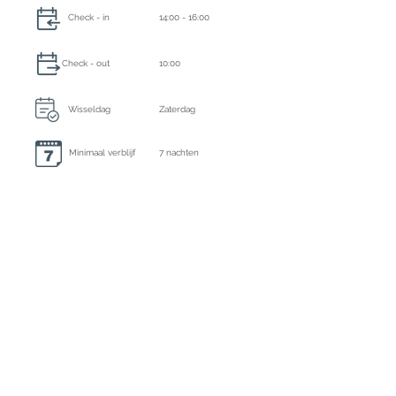
Check - in
14:00 - 16:00
Check - out
10:00
Wisseldag
Zaterdag
Minimaal verblijf
7 nachten
Eindschoonmaak, lakens en handoeken altijd
inbegrepen
Extra schoonmaak
Op aanvraag
Borgsom
€ 1500,- te voldoen per bank
Ecotasa
Inclusief
Registratie nummer
ETV-1792-E